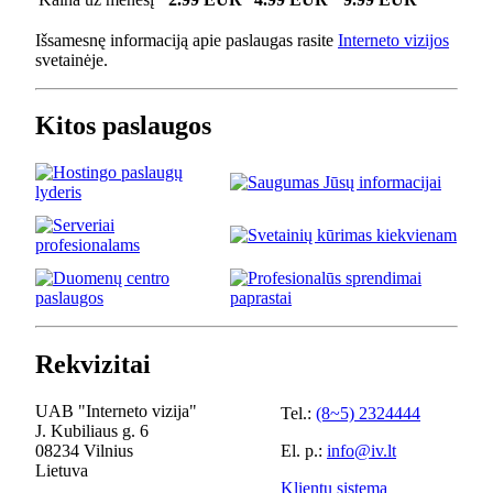
Išsamesnę informaciją apie paslaugas rasite
Interneto vizijos
svetainėje.
Kitos paslaugos
Rekvizitai
UAB "Interneto vizija"
Tel.:
(8~5) 2324444
J. Kubiliaus g. 6
08234 Vilnius
El. p.:
info@iv.lt
Lietuva
Klientų sistema