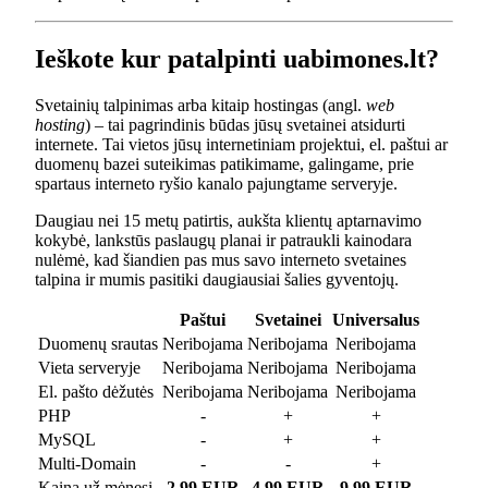
Ieškote kur patalpinti uabimones.lt?
Svetainių talpinimas arba kitaip hostingas (angl.
web
hosting
) – tai pagrindinis būdas jūsų svetainei atsidurti
internete. Tai vietos jūsų internetiniam projektui, el. paštui ar
duomenų bazei suteikimas patikimame, galingame, prie
spartaus interneto ryšio kanalo pajungtame serveryje.
Daugiau nei 15 metų patirtis, aukšta klientų aptarnavimo
kokybė, lankstūs paslaugų planai ir patraukli kainodara
nulėmė, kad šiandien pas mus savo interneto svetaines
talpina ir mumis pasitiki daugiausiai šalies gyventojų.
Paštui
Svetainei
Universalus
Duomenų srautas
Neribojama
Neribojama
Neribojama
Vieta serveryje
Neribojama
Neribojama
Neribojama
El. pašto dėžutės
Neribojama
Neribojama
Neribojama
PHP
-
+
+
MySQL
-
+
+
Multi-Domain
-
-
+
Kaina už mėnesį
2.99 EUR
4.99 EUR
9.99 EUR