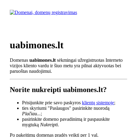
uabimones.lt
Domenas
uabimones.lt
sėkmingai užregistruotas Interneto
vizijos kliento vardu ir šiuo metu yra pilnai aktyvuotas bei
paruoštas naudojimui.
Norite nukreipti uabimones.lt?
Prisijunkite prie savo paskyros
klientų sistemoje
;
ties skyriumi "Paslaugos" pasirinkite nuorodą
Plačiau...
;
pasirinkite domeno pavadinimą ir paspauskite
mygtuką
Nukreipti
.
Po pakeitimų domenas pradės veikti per 1 val.